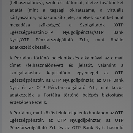
(felhasználónév), születési dátumát, illetve további két
adatát (mint a tagsági okiratszáma, a virtuális
kártyaszáma, adóazonosító jele, amelyek közül két adat
megadása szükséges) a Szolgáltatók (OTP
Egészségpénztár/OTP Nyugdíjpénztár/OTP Bank
Nyrt./OTP Pénztárszolgáltató Zrt.), mint önálló
adatkezelők kezelik.
A Portálon történő bejelentkezés alkalmával az e-mail
címet (felhasználónevet) és jelszót, valamint a
szolgáltatáshoz kapcsolódó egyenleget az OTP
Egészségpénztár, az OTP Nyugdíjpénztár, az OTP Bank
Nyrt. és az OTP Pénztárszolgáltató Zrt., mint közös
adatkezelők a Portálra történő belépés biztosítása
érdekében kezelik.
A Portálon, mint közös felületet jelentő honlapon az OTP
Egészségpénztár, az OTP Nyugdíjpénztár, az OTP
Pénztárszolgáltató Zrt. és az OTP Bank Nyrt. hasonló