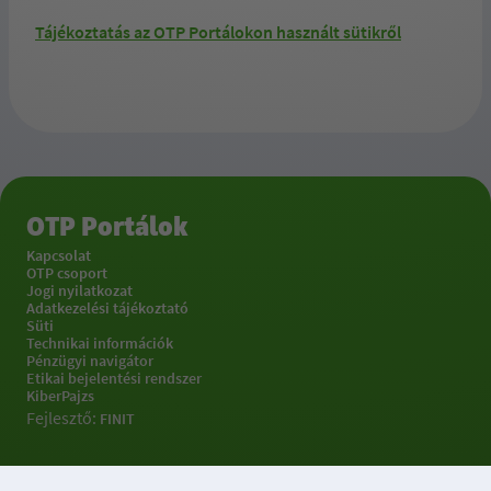
Tájékoztatás az OTP Portálokon használt sütikről
OTP Portálok
Kapcsolat
OTP csoport
Jogi nyilatkozat
Adatkezelési tájékoztató
Süti
Technikai információk
Pénzügyi navigátor
Etikai bejelentési rendszer
KiberPajzs
Fejlesztő:
FINIT