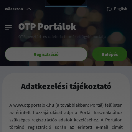
Válasszon
English
OTP Portálok
OTP pénztári- és cafeteria-termékek ügyfélportálja
Regisztráció
Belépés
Adatkezelési tájékoztató
A www.otpportalok.hu (a továbbiakban: Portál) felületen
az érintett hozzájárulását adja a Portál használatához
szükséges regisztrációs adatok kezeléséhez. A
Portálon
történő regisztráció során az érintett e-mail címét